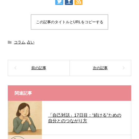
この記事のタイトルとURLをコピーする
コラム
,
占い
関連記事
「自己対話」17日目：“続ける”ための
自分とのつながり方