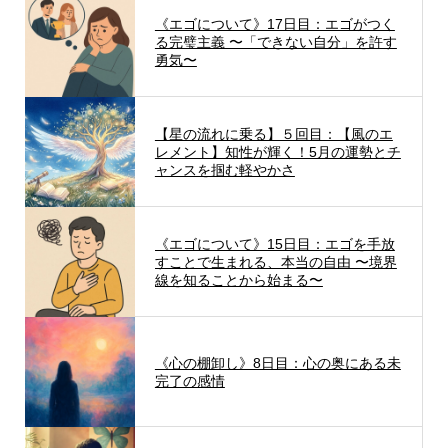
《エゴについて》17日目：エゴがつく
る完璧主義 〜「できない自分」を許す
勇気〜
【星の流れに乗る】５回目：【風のエ
レメント】知性が輝く！5月の運勢とチ
ャンスを掴む軽やかさ
《エゴについて》15日目：エゴを手放
すことで生まれる、本当の自由 〜境界
線を知ることから始まる〜
《心の棚卸し》8日目：心の奥にある未
完了の感情