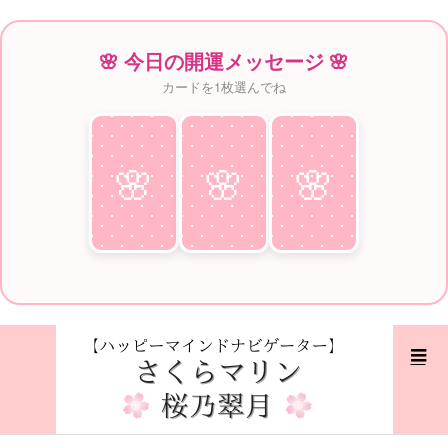
🌸 今日の開運メッセージ 🌸
カードを1枚選んでね
🌸
♥
🌸
♥
🌸
♥