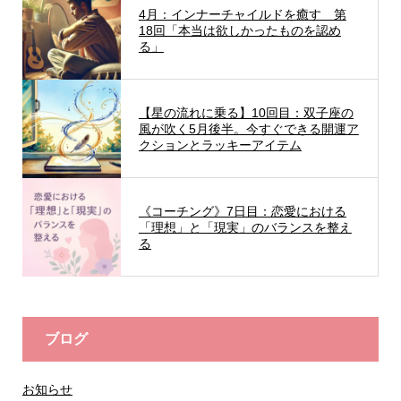
4月：インナーチャイルドを癒す 第
18回「本当は欲しかったものを認め
る」
【星の流れに乗る】10回目：双子座の
風が吹く5月後半。今すぐできる開運ア
クションとラッキーアイテム
《コーチング》7日目：恋愛における
「理想」と「現実」のバランスを整え
る
ブログ
お知らせ