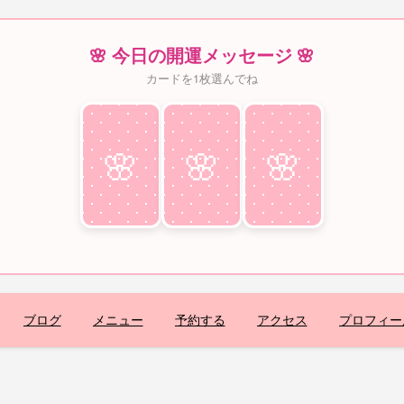
🌸 今日の開運メッセージ 🌸
カードを1枚選んでね
🌸
♥
🌸
♥
🌸
♥
ブログ
メニュー
予約する
アクセス
プロフィー