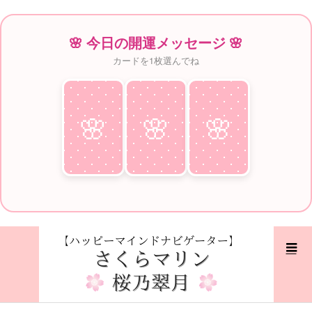
🌸 今日の開運メッセージ 🌸
カードを1枚選んでね
🌸
♥
🌸
♥
🌸
♥