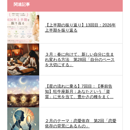
関連記事
【上半期の振り返り】13回目：2026年
上半期を振り返る
３月：春に向けて、新しい自分に生ま
れ変わる方法 第28回「自分のペース
を大切にする」
【星の流れに乗る】7回目：【事前告
知】牡牛座新月：あなたという「資
質」に光を当て、豊かさの種をまく...
２月のテーマ：恋愛依存 第2回「恋愛
依存の背景にあるもの」