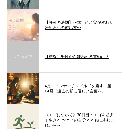
【許可の法則】〜本当に現実が変わり
始める心の使い方〜
【恋愛】男性から嫌われる言動は？
4月：インナーチャイルドを癒す 第
14回「過去の私に優しい言葉を」
《エゴについて》30日目：エゴを超え
て生きる 〜本当の自分とともに歩むこ
れから〜