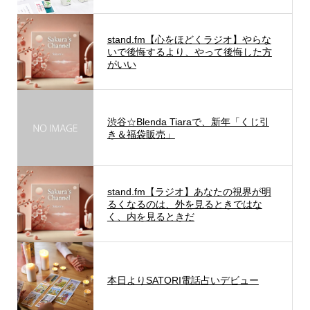
stand.fm【心をほどくラジオ】やらな
いで後悔するより、やって後悔した方
がいい
渋谷☆Blenda Tiaraで、新年「くじ引
き＆福袋販売」
stand.fm【ラジオ】あなたの視界が明
るくなるのは、外を見るときではな
く、内を見るときだ
本日よりSATORI電話占いデビュー