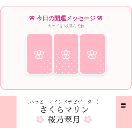
🌸 今日の開運メッセージ 🌸
カードを1枚選んでね
🌸
♥
🌸
♥
🌸
♥