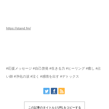
https://stand.fm/
#応援メッセージ #自己啓発 #生きる力 #ヒーリング #癒し #占
い師 #浄化の涙 #泣く #感情を出す #デトックス
この記事のタイトルとURLをコピーする