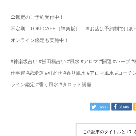
🔮鑑定のご予約受付中！
不定期
TOKI CAFE（神楽坂）
※お店は予約制ではあ
オンライン鑑定も実施中！
#
神楽坂占い
#
飯田橋占い
#
風水
#
アロマ
#
開運
#
ハーブ
#
仕事運 #恋愛運 #引寄せ #香り風水 #アロマ風水 #コーチ
ライン鑑定 #香り風水 #タロット講座
Tweet
Share
この記事のタイトルとURL