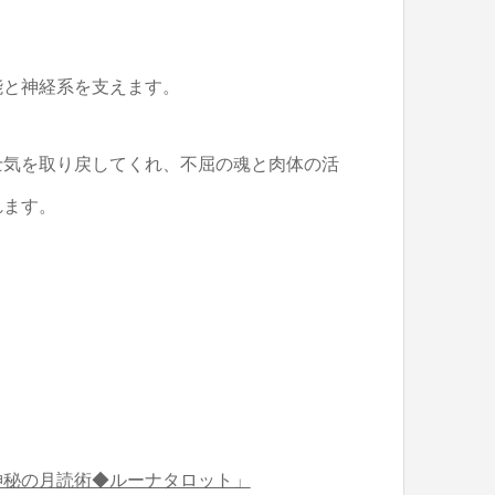
能と神経系を支えます。
士気を取り戻してくれ、不屈の魂と肉体の活
れます。
神秘の月読術◆ルーナタロット」