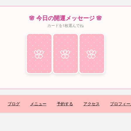
🌸 今日の開運メッセージ 🌸
カードを1枚選んでね
🌸
♥
🌸
♥
🌸
♥
ブログ
メニュー
予約する
アクセス
プロフィー