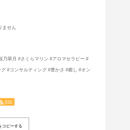
りません
桜乃翠月
#
さくらマリン
#
アロマセラピー #
ング #コンサルティング #豊かさ #癒し #オン
RSS
をコピーする