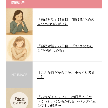
関連記事
「自己対話」17日目：“続ける”ための
自分とのつながり方
「自己対話」27日目：「“いまのわた
し”を抱きしめる」
【こんな時だからこそ、ゆっくり考え
る】
「パラダイムシフト」29日目：「空
（くう）」にひらかれる 〜パラダイム
シフトの極意〜