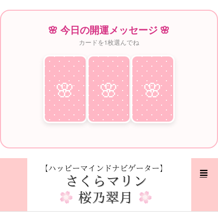
🌸 今日の開運メッセージ 🌸
カードを1枚選んでね
🌸
♥
🌸
♥
🌸
♥