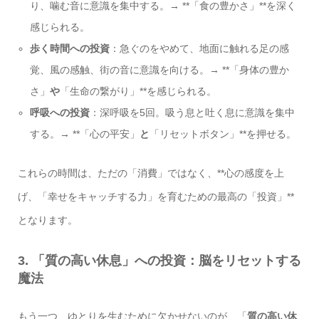
り、噛む音に意識を集中する。→ **「食の豊かさ」**を深く
感じられる。
歩く時間への投資
：急ぐのをやめて、地面に触れる足の感
覚、風の感触、街の音に意識を向ける。→ **「身体の豊か
さ」
や
「生命の繋がり」**を感じられる。
呼吸への投資
：深呼吸を5回。吸う息と吐く息に意識を集中
する。→ **「心の平安」
と
「リセットボタン」**を押せる。
これらの時間は、ただの「消費」ではなく、**心の感度を上
げ、「幸せをキャッチする力」を育むための最高の「投資」**
となります。
3. 「質の高い休息」への投資：脳をリセットする
魔法
もう一つ、ゆとりを生むために欠かせないのが、「
質の高い休