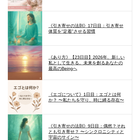
《引き寄せの法則》17日目：引き寄せ
体質を“定着”させる習慣
《あり方》【23日目】2026年、新しい
私として生きる。未来を創るあなたの
最高のBeingへ
《エゴについて》1日目：エゴとは何
か？ 〜私たちを守り、時に縛る存在〜
《引き寄せの法則》9日目：偶然？それ
とも引き寄せ？ 〜シンクロニシティと
宇宙のサイン〜