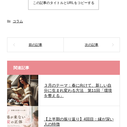
この記事のタイトルとURLをコピーする
コラム
関連記事
３月のテーマ：春に向けて、新しい自
分に生まれ変わる方法 第11回「環境
を整える」
【上半期の振り返り】4回目：縁が深い
人の特徴