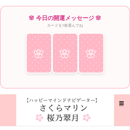
🌸 今日の開運メッセージ 🌸
カードを1枚選んでね
🌸
♥
🌸
♥
🌸
♥