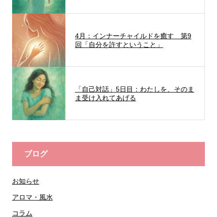
4月：インナーチャイルドを癒す 第9
回「自分を許すということ」
「自己対話」5日目：わたしを、そのま
ま受け入れてあげる
ブログ
お知らせ
アロマ・風水
コラム