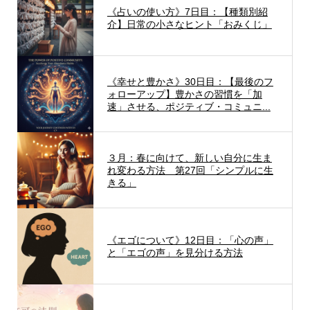
《占いの使い方》7日目：【種類別紹
介】日常の小さなヒント「おみくじ」
《幸せと豊かさ》30日目：【最後のフ
ォローアップ】豊かさの習慣を「加
速」させる、ポジティブ・コミュニ...
３月：春に向けて、新しい自分に生ま
れ変わる方法 第27回「シンプルに生
きる」
《エゴについて》12日目：「心の声」
と「エゴの声」を見分ける方法