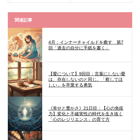
関連記事
4月：インナーチャイルドを癒す 第7
回「過去の自分に手紙を書く」
【愛について】9回目：言葉にしない愛
は、存在しないのと同じ。「察してほ
しい」を卒業する勇気
《幸せと豊かさ》21日目：【心の免疫
力】変化と不確実性の時代を生き抜く
「心のレジリエンス」の育て方