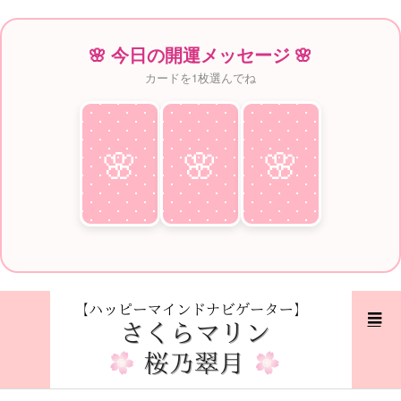
🌸 今日の開運メッセージ 🌸
カードを1枚選んでね
🌸
♥
🌸
♥
🌸
♥