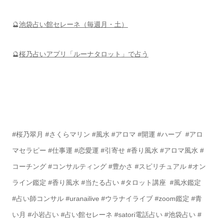
🔮
池袋占い館セレーネ（毎週月・土）
🔮
桜乃占いアプリ「ルーナタロット」で占う
#桜乃翠月 #さくらマリン #風水 #アロマ #開運 #ハーブ #アロ
マセラピー #仕事運 #恋愛運 #引寄せ #香り風水 #アロマ風水 #
コーチング #コンサルティング #豊かさ #スピリチュアル #オン
ライン鑑定 #香り風水 #当たる占い #タロット講座 #風水鑑定
#占い師コンサル #uranailive #ウラナイライブ #zoom鑑定 #青
い月 #小岩占い #占い館セレーネ #satori電話占い #池袋占い #