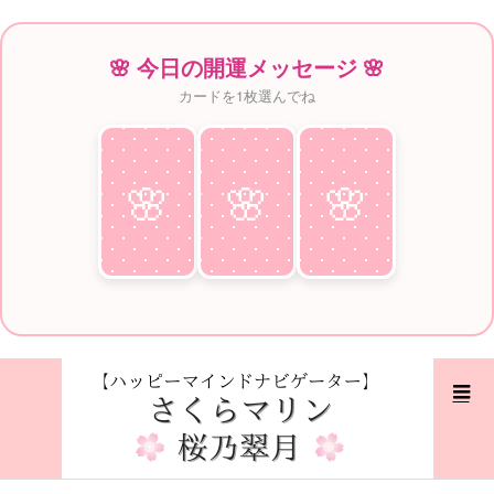
🌸 今日の開運メッセージ 🌸
カードを1枚選んでね
🌸
♥
🌸
♥
🌸
♥