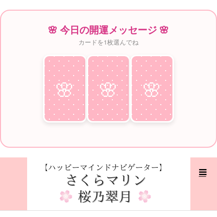
🌸 今日の開運メッセージ 🌸
カードを1枚選んでね
🌸
♥
🌸
♥
🌸
♥