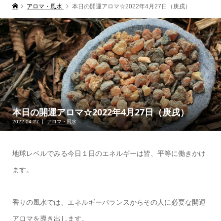
アロマ・風水
本日の開運アロマ☆2022年4月27日（庚戌）
本日の開運アロマ☆2022年4月27日（庚戌）
2022.04.27
アロマ・風水
地球レベルでみる今日１日のエネルギーは皆、平等に働きかけ
ます。
香りの風水では、エネルギーバランスからその人に必要な開運
アロマを導き出します。