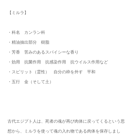
【ミルラ】
・科名 カンラン科
・精油抽出部分 樹脂
・芳香 苦みのあるスパイシーな香り
・効用 抗菌作用 抗感染作用 抗ウイルス作用など
・スピリット（霊性） 自分の枠を外す 平和
・五行 金（そして土）
古代エジプト人は、死者の魂が再び肉体に戻ってくるという思
想から、ミルラを使って魂の入れ物である肉体を保存しまし