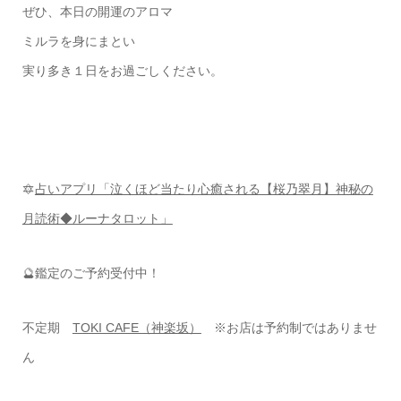
ぜひ、本日の開運のアロマ
ミルラを身にまとい
実り多き１日をお過ごしください。
🔯
占いアプリ「泣くほど当たり心癒される【桜乃翠月】神秘の
月読術◆ルーナタロット」
🔮鑑定のご予約受付中！
不定期
TOKI CAFE（神楽坂）
※お店は予約制ではありませ
ん