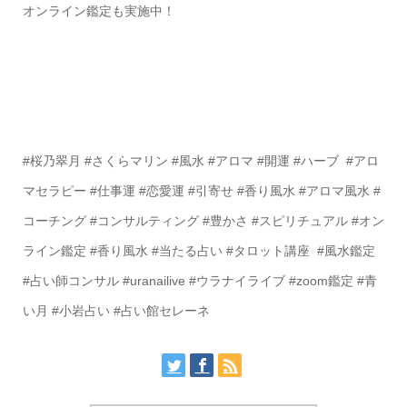
オンライン鑑定も実施中！
#桜乃翠月 #さくらマリン #風水 #アロマ #開運 #ハーブ #アロ
マセラピー #仕事運 #恋愛運 #引寄せ #香り風水 #アロマ風水 #
コーチング #コンサルティング #豊かさ #スピリチュアル #オン
ライン鑑定 #香り風水 #当たる占い #タロット講座 #風水鑑定
#占い師コンサル #uranailive #ウラナイライブ #zoom鑑定 #青
い月 #小岩占い #占い館セレーネ