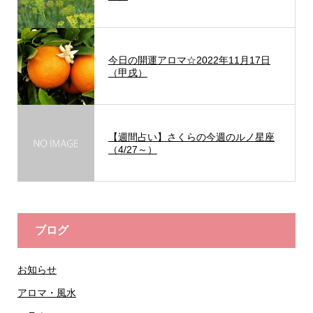
今日の開運アロマ☆2022年11月17日
（甲戌）
【週間占い】さくらの今週のルノ星座
（4/27～）
ブログ
お知らせ
アロマ・風水