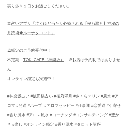
実り多き１日をお過ごしください。
🔯
占いアプリ「泣くほど当たり心癒される【桜乃翠月】神秘の
月読術◆ルーナタロット」
🔮鑑定のご予約受付中！
不定期
TOKI CAFE（神楽坂）
※お店は予約制ではありませ
ん
オンライン鑑定も実施中！
#
神楽坂占い
#
飯田橋占い
#
桜乃翠月
#
さくらマリン
#
風水
#
ア
ロマ
#
開運
#
ハーブ
#
アロマセラピー #仕事運 #恋愛運 #引寄せ
#香り風水 #アロマ風水 #コーチング #コンサルティング #豊か
さ #癒し #オンライン鑑定 #香り風水 #タロット講座