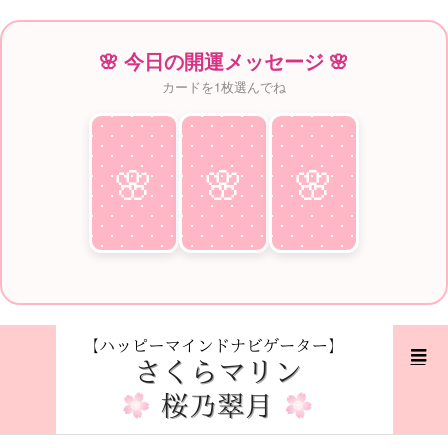
🌸 今日の開運メッセージ 🌸
カードを1枚選んでね
🌸
♥
🌸
♥
🌸
♥