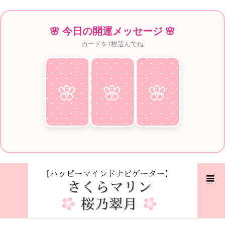
🌸 今日の開運メッセージ 🌸
カードを1枚選んでね
🌸
♥
🌸
♥
🌸
♥