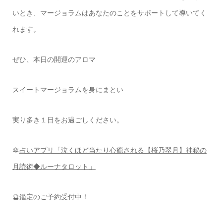
いとき、マージョラムはあなたのことをサポートして導いてく
れます。
ぜひ、本日の開運のアロマ
スイートマージョラムを身にまとい
実り多き１日をお過ごしください。
🔯
占いアプリ「泣くほど当たり心癒される【桜乃翠月】神秘の
月読術◆ルーナタロット」
🔮鑑定のご予約受付中！