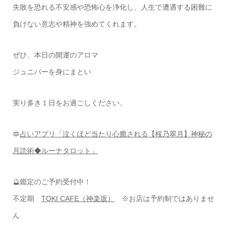
失敗を恐れる不安感や恐怖心を浄化し、人生で遭遇する困難に
負けない意志や精神を強めてくれます。
ぜひ、本日の開運のアロマ
ジュニパーを身にまとい
実り多き１日をお過ごしください。
🔯
占いアプリ「泣くほど当たり心癒される【桜乃翠月】神秘の
月読術◆ルーナタロット」
🔮鑑定のご予約受付中！
不定期
TOKI CAFE（神楽坂）
※お店は予約制ではありませ
ん