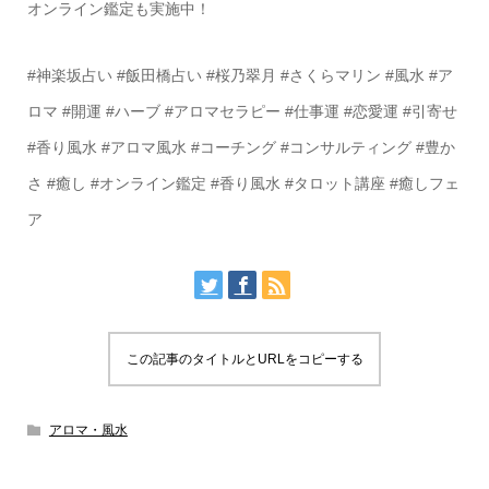
オンライン鑑定も実施中！
#神楽坂占い #飯田橋占い #桜乃翠月 #さくらマリン #風水 #ア
ロマ #開運 #ハーブ #アロマセラピー #仕事運 #恋愛運 #引寄せ
#香り風水 #アロマ風水 #コーチング #コンサルティング #豊か
さ #癒し #オンライン鑑定 #香り風水 #タロット講座 #癒しフェ
ア
この記事のタイトルとURLをコピーする
アロマ・風水