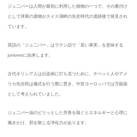
ジュ二パーは人間が最初に利用した植物の一つで、その裏付け
として球果の遺物がスイス湖畔の先史時代の遺跡後で発見され
ています。
英語の「ジュ二パー」はラテン語で「若い果実」を意味する
junioresに由来します。
古代ギリシア人は伝染病に打ち克つために、チベット人やアメ
リカ先住民は儀式を行う際に焚き、中世ヨーロッパでは万能薬
として考えられていました。
ジュ二パー油のピリッとした芳香を嗅ぐとエネルギーと心理に
働きかけ、邪を散じる浄化力があります。