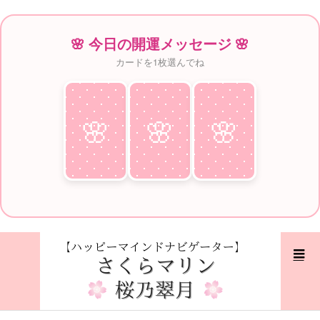
🌸 今日の開運メッセージ 🌸
カードを1枚選んでね
🌸
♥
🌸
♥
🌸
♥