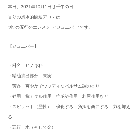
本日、2021年10月1日は壬午の日
香りの風水的開運アロマは
“水”の五行のエレメント“ジュ二パー”です。
【ジュ二パー】
・科名 ヒノキ科
・精油抽出部分 果実
・芳香 爽やかでウッディなバルサム調の香り
・効用 抗カタル作用 抗感染作用 利尿作用など
・スピリット（霊性） 強化する 負担を楽にする 力を与え
る
・五行 水（そして金）