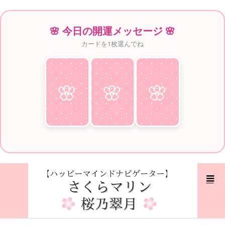
🌸 今日の開運メッセージ 🌸
カードを1枚選んでね
🌸
♥
🌸
♥
🌸
♥