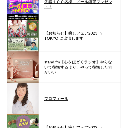
先着１００名様、メール鑑定プレゼン
ト！
【お知らせ】癒しフェア2023 in
TOKYO に出演します
stand.fm【心をほどくラジオ】やらな
いで後悔するより、やって後悔した方
がいい
プロフィール
【お知らせ】癒しフェア2022 in