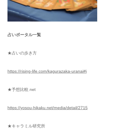
占いポータル一覧
★占いの歩き方
https://rising-life.com/kagurazaka-uranai#i
★予想比較
.net
https://yosou-hikaku.net/media/detail/2715
★キャラミル研究所