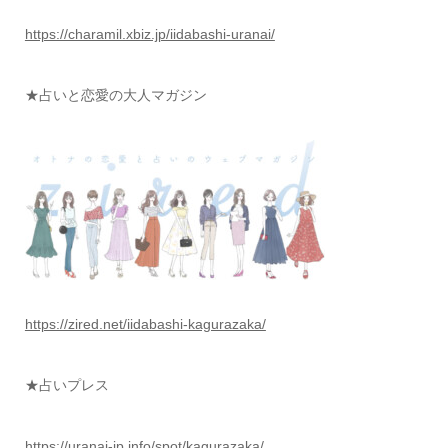
https://charamil.xbiz.jp/iidabashi-uranai/
★占いと恋愛の大人マガジン
https://zired.net/iidabashi-kagurazaka/
★占いプレス
https://uranai-jp.info/spot/kagurazaka/