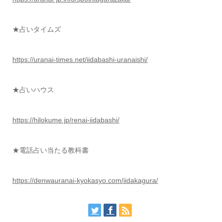
★占いタイムズ
https://uranai-times.net/iidabashi-uranaishi/
★占いハウス
https://hilokume.jp/renai-iidabashi/
★電話占い当たる教科書
https://denwauranai-kyokasyo.com/iidakagura/