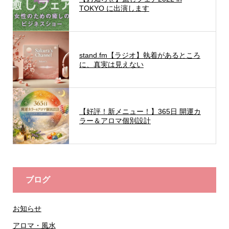
TOKYO に出演します
stand.fm【ラジオ】執着があるところ
に、真実は見えない
【好評！新メニュー！】365日 開運カ
ラー＆アロマ個別設計
ブログ
お知らせ
アロマ・風水