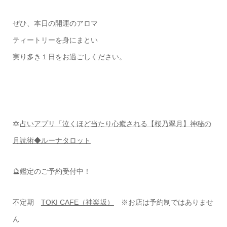
ぜひ、本日の開運のアロマ
ティートリーを身にまとい
実り多き１日をお過ごしください。
🔯
占いアプリ「泣くほど当たり心癒される【桜乃翠月】神秘の
月読術◆ルーナタロット
🔮鑑定のご予約受付中！
不定期
TOKI CAFE（神楽坂）
※お店は予約制ではありませ
ん