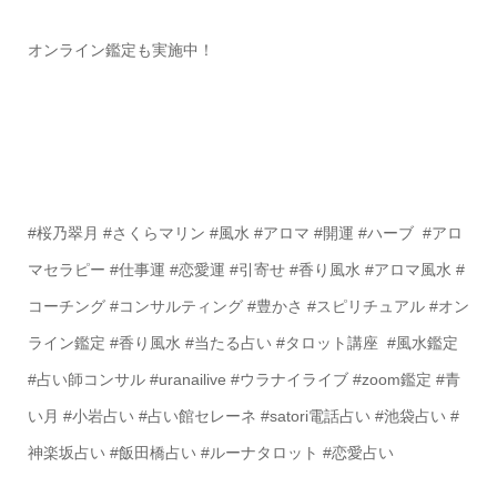
オンライン鑑定も実施中！
#桜乃翠月 #さくらマリン #風水 #アロマ #開運 #ハーブ #アロ
マセラピー #仕事運 #恋愛運 #引寄せ #香り風水 #アロマ風水 #
コーチング #コンサルティング #豊かさ #スピリチュアル #オン
ライン鑑定 #香り風水 #当たる占い #タロット講座 #風水鑑定
#占い師コンサル #uranailive #ウラナイライブ #zoom鑑定 #青
い月 #小岩占い #占い館セレーネ #satori電話占い #池袋占い #
神楽坂占い #飯田橋占い #ルーナタロット #恋愛占い