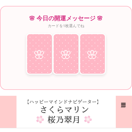
🌸 今日の開運メッセージ 🌸
カードを1枚選んでね
🌸
♥
🌸
♥
🌸
♥