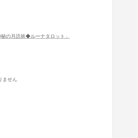
神秘の月読術◆ルーナタロット」
りません