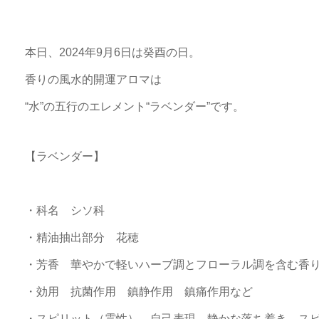
本日、2024年9月6日は癸酉の日。
香りの風水的開運アロマは
“水”の五行のエレメント“ラベンダー”です。
【ラベンダー】
・科名 シソ科
・精油抽出部分 花穂
・芳香 華やかで軽いハーブ調とフローラル調を含む香
・効用 抗菌作用 鎮静作用 鎮痛作用など
・スピリット（霊性） 自己表現 静かな落ち着き ス