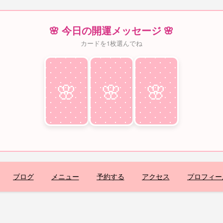
🌸 今日の開運メッセージ 🌸
カードを1枚選んでね
🌸
♥
🌸
♥
🌸
♥
ブログ
メニュー
予約する
アクセス
プロフィー