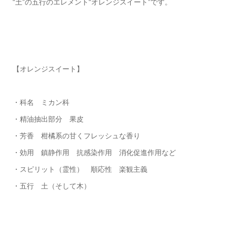
“土”の五行のエレメント“オレンジスイート”です。
【オレンジスイート】
・科名 ミカン科
・精油抽出部分 果皮
・芳香 柑橘系の甘くフレッシュな香り
・効用 鎮静作用 抗感染作用 消化促進作用など
・スピリット（霊性） 順応性 楽観主義
・五行 土（そして木）