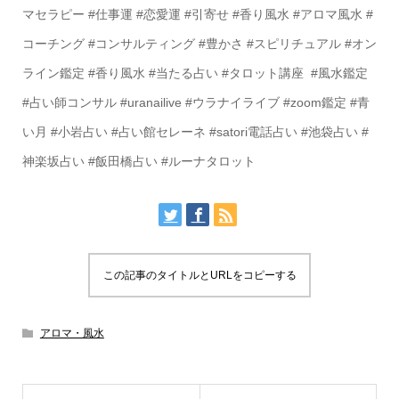
マセラピー #仕事運 #恋愛運 #引寄せ #香り風水 #アロマ風水 #
コーチング #コンサルティング #豊かさ #スピリチュアル #オン
ライン鑑定 #香り風水 #当たる占い #タロット講座 #風水鑑定
#占い師コンサル #uranailive #ウラナイライブ #zoom鑑定 #青
い月 #小岩占い #占い館セレーネ #satori電話占い #池袋占い #
神楽坂占い #飯田橋占い #ルーナタロット
この記事のタイトルとURLをコピーする
アロマ・風水