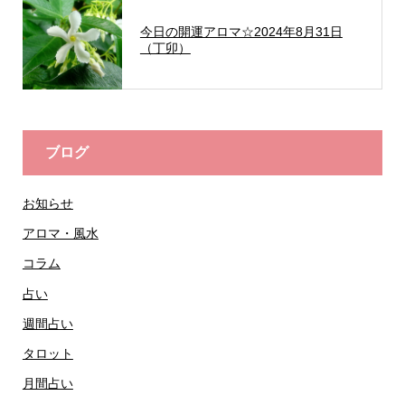
今日の開運アロマ☆2024年8月31日
（丁卯）
ブログ
お知らせ
アロマ・風水
コラム
占い
週間占い
タロット
月間占い