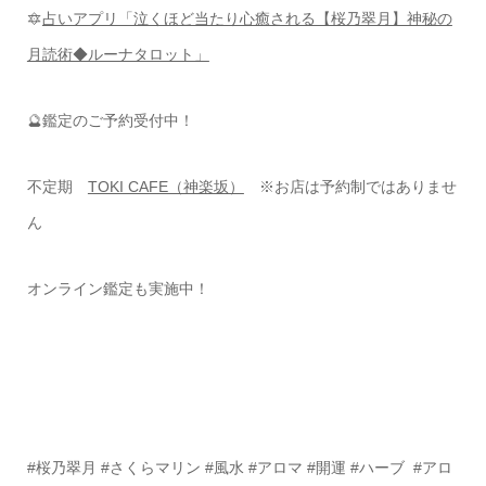
🔯
占いアプリ「泣くほど当たり心癒される【桜乃翠月】神秘の
月読術◆ルーナタロット」
🔮鑑定のご予約受付中！
不定期
TOKI CAFE（神楽坂）
※お店は予約制ではありませ
ん
オンライン鑑定も実施中！
#桜乃翠月 #さくらマリン #風水 #アロマ #開運 #ハーブ #アロ