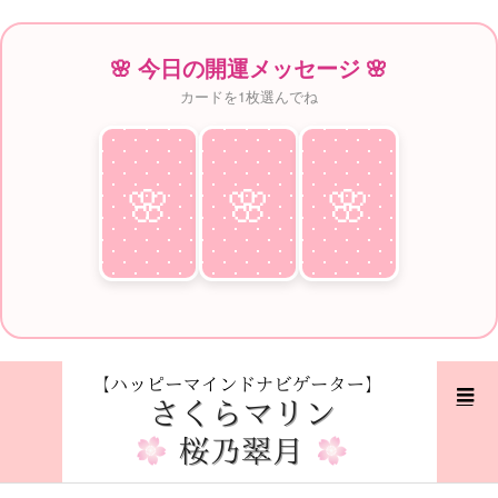
🌸 今日の開運メッセージ 🌸
カードを1枚選んでね
🌸
♥
🌸
♥
🌸
♥