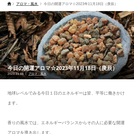
アロマ・風水
今日の開運アロマ☆2023年11月18日（庚辰）
今日の開運アロマ☆2023年11月18日（庚辰）
2023.11.18
アロマ・風水
地球レベルでみる今日１日のエネルギーは皆、平等に働きかけ
ます。
香りの風水では、エネルギーバランスからその人に必要な開運
アロマを導き出します。