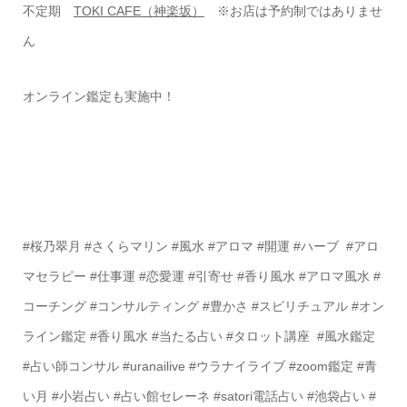
不定期
TOKI CAFE（神楽坂）
※お店は予約制ではありませ
ん
オンライン鑑定も実施中！
#桜乃翠月 #さくらマリン #風水 #アロマ #開運 #ハーブ #アロ
マセラピー #仕事運 #恋愛運 #引寄せ #香り風水 #アロマ風水 #
コーチング #コンサルティング #豊かさ #スピリチュアル #オン
ライン鑑定 #香り風水 #当たる占い #タロット講座 #風水鑑定
#占い師コンサル #uranailive #ウラナイライブ #zoom鑑定 #青
い月 #小岩占い #占い館セレーネ #satori電話占い #池袋占い #