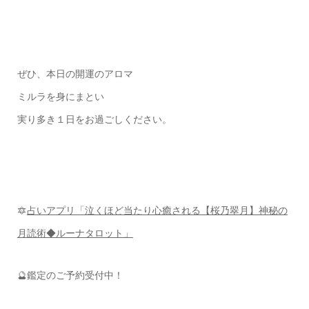
ぜひ、本日の開運のアロマ
ミルラを身にまとい
実り多き１日をお過ごしください。
🔯
占いアプリ「泣くほど当たり心癒される【桜乃翠月】神秘の
月読術◆ルーナタロット」
🔮鑑定のご予約受付中！