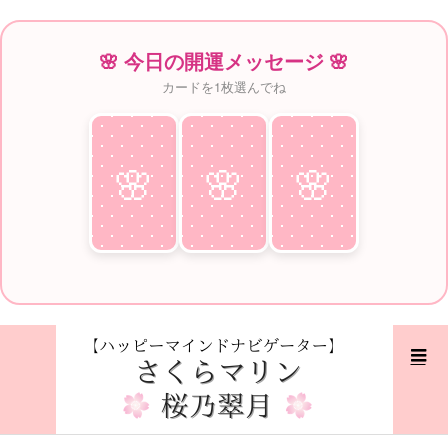
🌸 今日の開運メッセージ 🌸
カードを1枚選んでね
🌸
♥
🌸
♥
🌸
♥