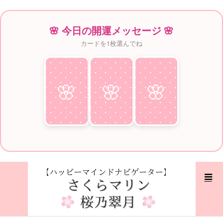
🌸 今日の開運メッセージ 🌸
カードを1枚選んでね
🌸
♥
🌸
♥
🌸
♥