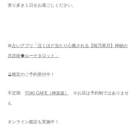
実り多き１日をお過ごしください。
🔯
占いアプリ「泣くほど当たり心癒される【桜乃翠月】神秘の
月読術◆ルーナタロット」
🔮鑑定のご予約受付中！
不定期
TOKI CAFE（神楽坂）
※お店は予約制ではありませ
ん
オンライン鑑定も実施中！