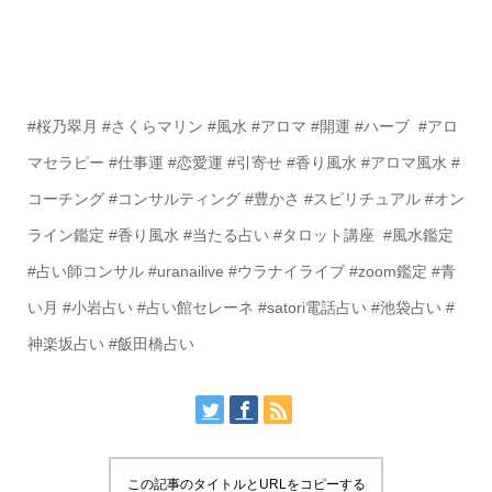
#桜乃翠月 #さくらマリン #風水 #アロマ #開運 #ハーブ #アロ
マセラピー #仕事運 #恋愛運 #引寄せ #香り風水 #アロマ風水 #
コーチング #コンサルティング #豊かさ #スピリチュアル #オン
ライン鑑定 #香り風水 #当たる占い #タロット講座 #風水鑑定
#占い師コンサル #uranailive #ウラナイライブ #zoom鑑定 #青
い月 #小岩占い #占い館セレーネ #satori電話占い #池袋占い #
神楽坂占い #飯田橋占い
この記事のタイトルとURLをコピーする