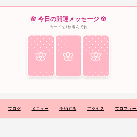
🌸 今日の開運メッセージ 🌸
カードを1枚選んでね
🌸
♥
🌸
♥
🌸
♥
ブログ
メニュー
予約する
アクセス
プロフィー