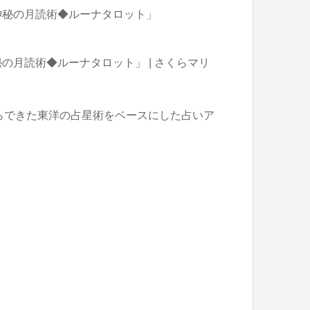
神秘の月読術◆ルーナタロット」
月読術◆ルーナタロット」 | さくらマリ
からできた東洋の占星術をベースにした占いア