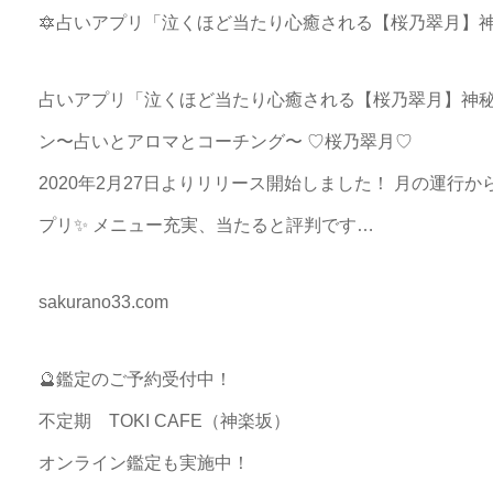
🔯占いアプリ「泣くほど当たり心癒される【桜乃翠月】
占いアプリ「泣くほど当たり心癒される【桜乃翠月】神秘の
ン〜占いとアロマとコーチング〜 ♡桜乃翠月♡
2020年2月27日よりリリース開始しました！ 月の運行
プリ✨ メニュー充実、当たると評判です…
sakurano33.com
🔮鑑定のご予約受付中！
不定期 TOKI CAFE（神楽坂）
オンライン鑑定も実施中！