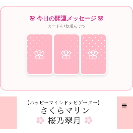
🌸 今日の開運メッセージ 🌸
カードを1枚選んでね
🌸
♥
🌸
♥
🌸
♥