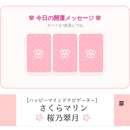
🌸 今日の開運メッセージ 🌸
カードを1枚選んでね
🌸
♥
🌸
♥
🌸
♥