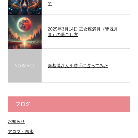
て
2025年3月14日 乙女座満月（皆既月
食）の過ごし方
秦基博さんを勝手に占ってみた
ブログ
お知らせ
アロマ・風水