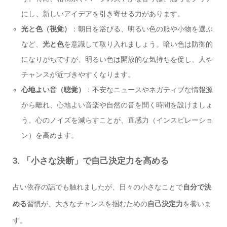
にし、新しいアイデアを引き寄せる力があります。
光と色（視覚）
：朝日を浴びる、明るい色の服や小物を選ぶ
など、
光と色
を意識して取り入れましょう。暗い色は防御的
になりがちですが、明るい色は開放的な気持ちを促し、人や
チャンスが近づきやすくなります。
心地よい音（聴覚）
：不安なニュースやネガティブな情報源
から離れ、心地よい音楽や自然の音を聞く時間を設けましょ
う。心のノイズを減らすことが、直感力（インスピレーショ
ン）を高めます。
3. 「小さな決断」で自己決定力を高める
占い依存の話でも触れましたが、日々の小さなことで
自分で決
める
習慣が、大きなチャンスを掴むための
自己決定力
を養いま
す。