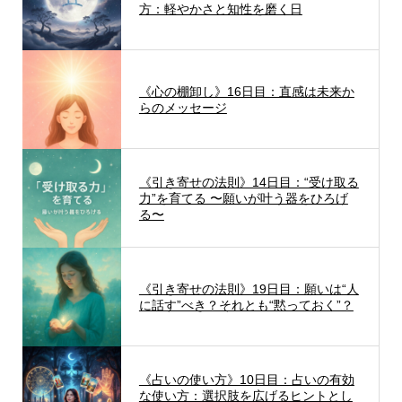
方：軽やかさと知性を磨く日
《心の棚卸し》16日目：直感は未来か
らのメッセージ
《引き寄せの法則》14日目：“受け取る
力”を育てる 〜願いが叶う器をひろげ
る〜
《引き寄せの法則》19日目：願いは“人
に話す”べき？それとも“黙っておく”？
《占いの使い方》10日目：占いの有効
な使い方：選択肢を広げるヒントとし