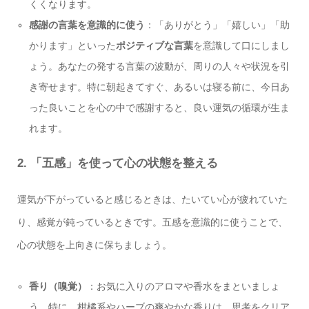
くくなります。
感謝の言葉を意識的に使う
：「ありがとう」「嬉しい」「助
かります」といった
ポジティブな言葉
を意識して口にしまし
ょう。あなたの発する言葉の波動が、周りの人々や状況を引
き寄せます。特に朝起きてすぐ、あるいは寝る前に、今日あ
った良いことを心の中で感謝すると、良い運気の循環が生ま
れます。
2. 「五感」を使って心の状態を整える
運気が下がっていると感じるときは、たいてい心が疲れていた
り、感覚が鈍っているときです。五感を意識的に使うことで、
心の状態を上向きに保ちましょう。
香り（嗅覚）
：お気に入りのアロマや香水をまといましょ
う。特に、柑橘系やハーブの爽やかな香りは、思考をクリア