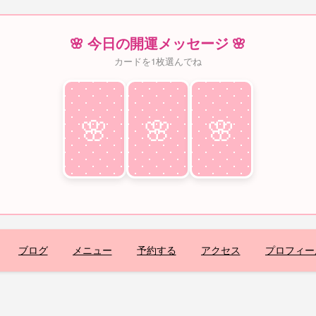
🌸 今日の開運メッセージ 🌸
カードを1枚選んでね
🌸
♥
🌸
♥
🌸
♥
ブログ
メニュー
予約する
アクセス
プロフィー