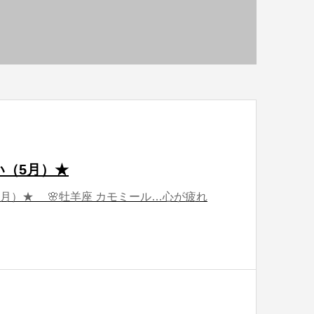
い（5月）★
月）★ 🌸牡羊座 カモミール…心が疲れ