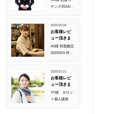
チング2024/...
2025.05.04
お客様レビ
ュー頂きま
し...
AS様 対面鑑定
2025/5/3 何...
2020.03.21
お客様レビ
ュー頂きま
し...
YT様 タロッ
ト個人講座
の...