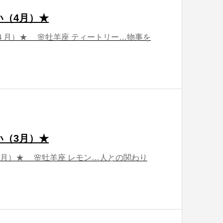
い（4月）★
月）★ 🌸牡羊座 ティートリー…物事を
い（3月）★
月）★ 🌸牡羊座 レモン…人との関わり