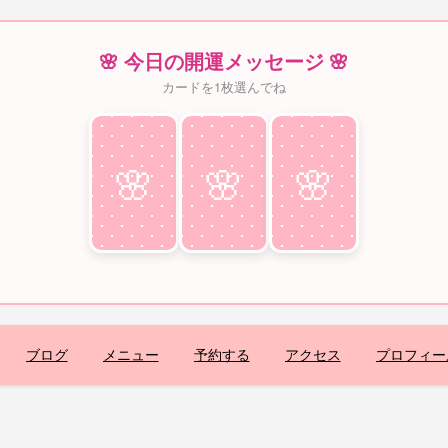
🌸 今日の開運メッセージ 🌸
カードを1枚選んでね
🌸
♥
🌸
♥
🌸
♥
ブログ
メニュー
予約する
アクセス
プロフィー