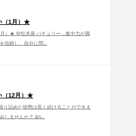
い（1月）★
）★ 🌸牡羊座 パチュリー…集中力が満
信頼し、自分に問...
（12月）★
…張り詰めた状態は長く続けることができま
ませんか？ &n...