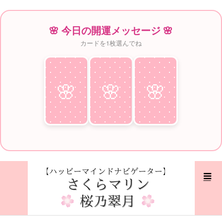
🌸 今日の開運メッセージ 🌸
カードを1枚選んでね
🌸
♥
🌸
♥
🌸
♥