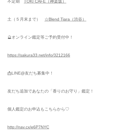
不定期
TOKI CAFE（神楽坂）
土（５月末まで）
☆Blend Tiara（渋谷）
🔮オンライン鑑定等ご予約受付中！
https://sakura33.net/info/3212166
📩LINE@友だち募集中！
友だち追加であなたの「香りのお守り」鑑定！
個人鑑定のお申込もこちらから♡
http://nav.cx/e6P7NYC