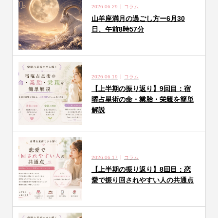
2026.06.29
コラム
山羊座満月の過ごし方ー6月30
日、午前8時57分
2026.06.19
コラム
【上半期の振り返り】9回目：宿
曜占星術の命・業胎・栄親を簡単
解説
2026.06.17
コラム
【上半期の振り返り】8回目：恋
愛で振り回されやすい人の共通点