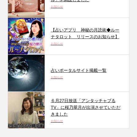
お知らせ
【占いアプリ 神秘の月読術◆ルー
ナタロット リリースのお知らせ】
お知らせ
占いポータルサイト掲載一覧
お知らせ
６月27日放送「アンタッチャブる
TV」に桜乃翠月が出演させていただ
きました
お知らせ