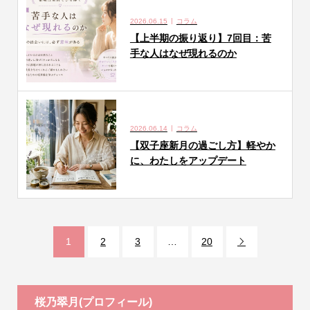
2026.06.15
コラム
【上半期の振り返り】7回目：苦
手な人はなぜ現れるのか
2026.06.14
コラム
【双子座新月の過ごし方】軽やか
に、わたしをアップデート
1
2
3
…
20

桜乃翠月(プロフィール)