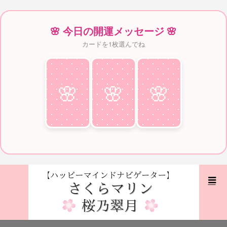
🌸 今日の開運メッセージ 🌸
カードを1枚選んでね
🌸
♥
🌸
♥
🌸
♥