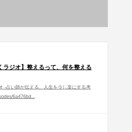
ほどくラジオ】整えるって、何を整える
ラジオ -占い師が伝える、人生を少し楽にする考
sodes/6a476bd...