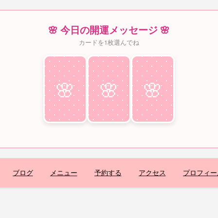
🌸 今日の開運メッセージ 🌸
カードを1枚選んでね
🌸
♥
🌸
♥
🌸
♥
ブログ
メニュー
予約する
アクセス
プロフィー