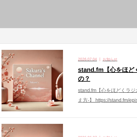
2026.07.04
お知らせ
stand.fm【心を
の？
stand.fm【心をほどく
え方-】 https://stand.fm/epi