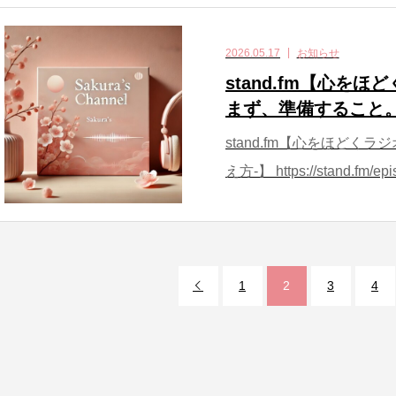
2026.05.17
お知らせ
stand.fm【心を
まず、準備すること
stand.fm【心をほどく
え方-】 https://stand.fm/epi
1
2
3
4
