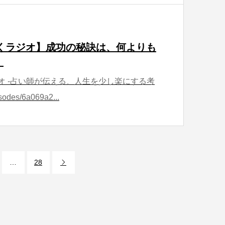
ほどくラジオ】成功の秘訣は、何よりも
。
ラジオ -占い師が伝える、人生を少し楽にする考
sodes/6a069a2...
…
28
