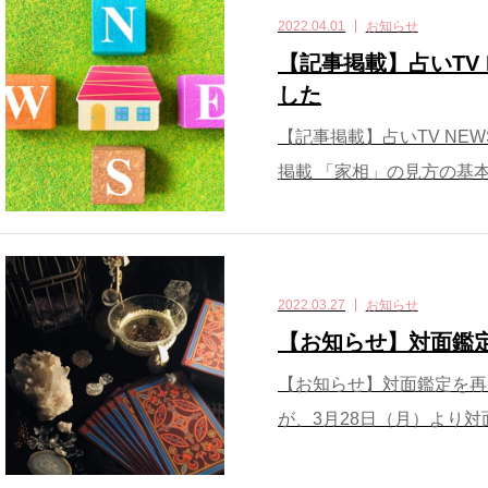
2022.04.01
お知らせ
【記事掲載】占いTV
した
【記事掲載】占いTV NEWS
掲載 「家相」の見方の基本
2022.03.27
お知らせ
【お知らせ】対面鑑
【お知らせ】対面鑑定を再
が、3月28日（月）より対