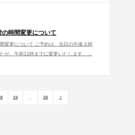
付の時間変更について
間変更について ご予約は、当日の午後３時
が、午前11時までに変更いたします。 ...
18
19
…
28
