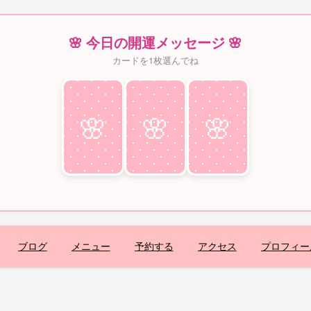
🌸 今日の開運メッセージ 🌸
カードを1枚選んでね
🌸
♥
🌸
♥
🌸
♥
ブログ
メニュー
予約する
アクセス
プロフィー