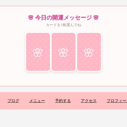
🌸 今日の開運メッセージ 🌸
カードを1枚選んでね
🌸
♥
🌸
♥
🌸
♥
ブログ
メニュー
予約する
アクセス
プロフィー